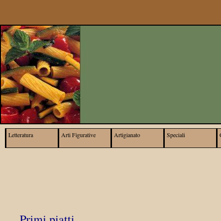
Letteratura
Arti Figurative
Artigianato
Speciali
Primi piatti