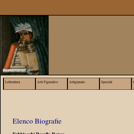
Letteratura
Arti Figurative
Artigianato
Speciali
Elenco Biografie
Fabbiocchi Rosella Renee