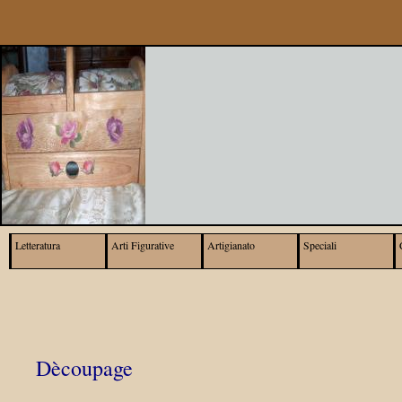
Letteratura
Arti Figurative
Artigianato
Speciali
Dècoupage