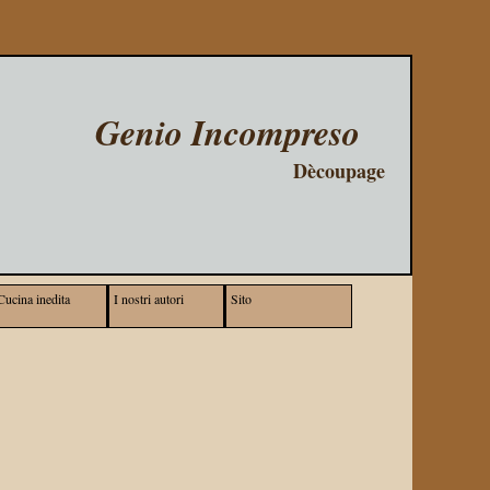
Genio Incompreso
Dècoupage
Cucina inedita
I nostri autori
Sito