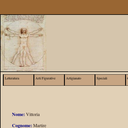
Letteratura
Arti Figurative
Artigianato
Speciali
Nome:
Vittoria
Cognome:
Martire